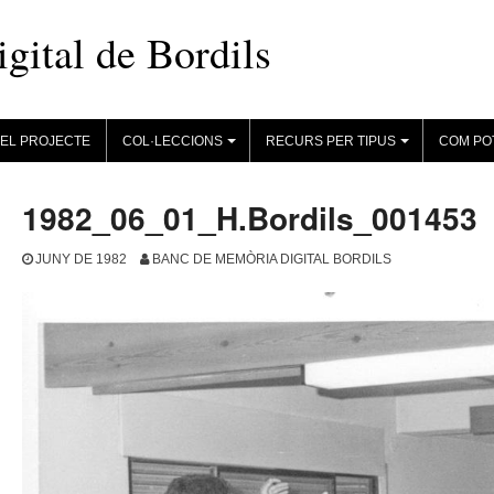
ital de Bordils
EL PROJECTE
COL·LECCIONS
RECURS PER TIPUS
COM PO
+
+
1982_06_01_H.Bordils_001453
JUNY DE 1982
BANC DE MEMÒRIA DIGITAL BORDILS