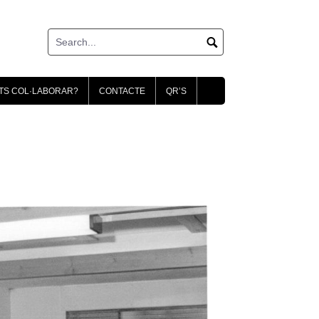
TS COL·LABORAR?
CONTACTE
QR’S