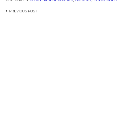
CATEGORIES:
CLUB HANDBOL BORDILS
,
ENTITATS
,
FOTOGRAFIES
Post
PREVIOUS POST
navigation