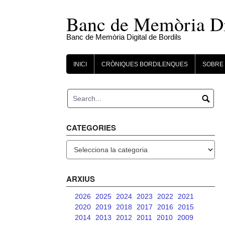
Skip
to
Banc de Memòria Dig
content
Banc de Memòria Digital de Bordils
INICI
CRÒNIQUES BORDILENQUES
SOBRE 
CATEGORIES
Categories
ARXIUS
2026
2025
2024
2023
2022
2021
2020
2019
2018
2017
2016
2015
2014
2013
2012
2011
2010
2009