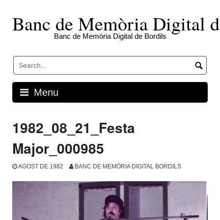
Skip
to
Banc de Memòria Digital d
content
Banc de Memòria Digital de Bordils
Menu
1982_08_21_Festa
Major_000985
AGOST DE 1982
BANC DE MEMÒRIA DIGITAL BORDILS