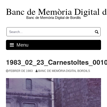
Skip
to
Banc de Memòria Digital d
content
Banc de Memòria Digital de Bordils
Menu
1983_02_23_Carnestoltes_001
FEBRER DE 1983
BANC DE MEMÒRIA DIGITAL BORDILS