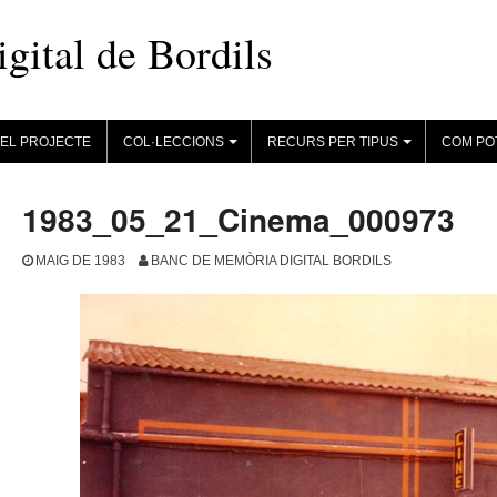
ital de Bordils
EL PROJECTE
COL·LECCIONS
RECURS PER TIPUS
COM PO
+
+
1983_05_21_Cinema_000973
MAIG DE 1983
BANC DE MEMÒRIA DIGITAL BORDILS