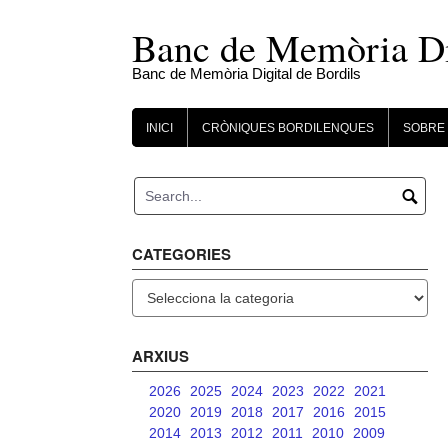
Skip
to
Banc de Memòria Dig
content
Banc de Memòria Digital de Bordils
INICI
CRÒNIQUES BORDILENQUES
SOBRE 
CATEGORIES
Categories
ARXIUS
2026
2025
2024
2023
2022
2021
2020
2019
2018
2017
2016
2015
2014
2013
2012
2011
2010
2009