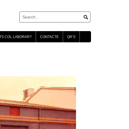
TS COL·LABORAR?
CONTACTE
QR’S