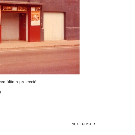
va última projecció.
3
NEXT POST