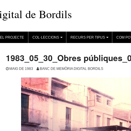
ital de Bordils
EL PROJECTE
COL·LECCIONS
RECURS PER TIPUS
COM PO
+
+
1983_05_30_Obres públiques_
MAIG DE 1983
BANC DE MEMÒRIA DIGITAL BORDILS