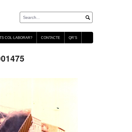
TS COL·LABORAR?
CONTACTE
QR’S
001475