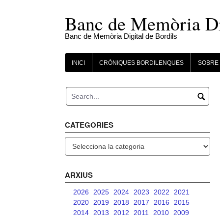
Skip
to
Banc de Memòria Dig
content
Banc de Memòria Digital de Bordils
INICI
CRÒNIQUES BORDILENQUES
SOBRE 
CATEGORIES
Categories
ARXIUS
2026
2025
2024
2023
2022
2021
2020
2019
2018
2017
2016
2015
2014
2013
2012
2011
2010
2009