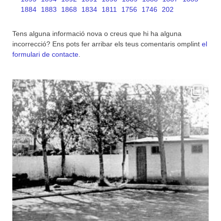
1884
1883
1868
1834
1811
1756
1746
202
Tens alguna informació nova o creus que hi ha alguna
incorrecció? Ens pots fer arribar els teus comentaris omplint
el
formulari de contacte
.