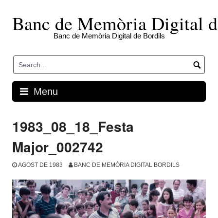
Skip
to
Banc de Memòria Digital d
content
Banc de Memòria Digital de Bordils
Menu
1983_08_18_Festa
Major_002742
AGOST DE 1983
BANC DE MEMÒRIA DIGITAL BORDILS