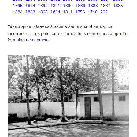
1895
1894
1892
1891
1890
1889
1888
1887
1885
1884
1883
1868
1834
1811
1756
1746
202
Tens alguna informació nova o creus que hi ha alguna
incorrecció? Ens pots fer arribar els teus comentaris omplint
el
formulari de contacte
.