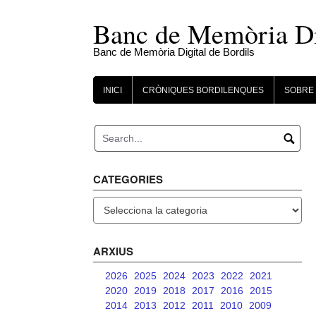
Skip
to
Banc de Memòria Dig
content
Banc de Memòria Digital de Bordils
INICI
CRÒNIQUES BORDILENQUES
SOBRE 
CATEGORIES
Categories
ARXIUS
2026
2025
2024
2023
2022
2021
2020
2019
2018
2017
2016
2015
2014
2013
2012
2011
2010
2009