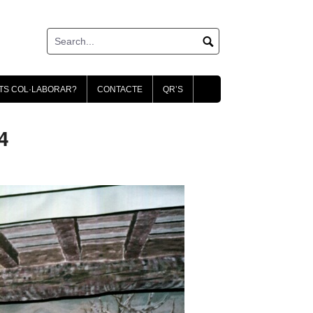
TS COL·LABORAR?
CONTACTE
QR’S
4