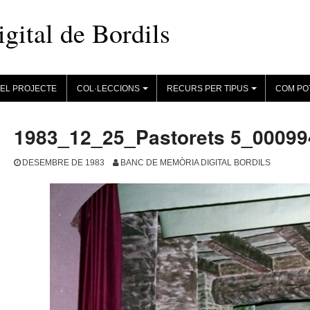
ital de Bordils
EL PROJECTE
COL·LECCIONS
RECURS PER TIPUS
COM PO
+
+
1983_12_25_Pastorets 5_00099
DESEMBRE DE 1983
BANC DE MEMÒRIA DIGITAL BORDILS