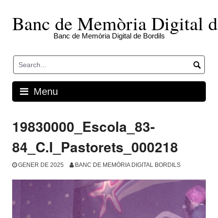
Skip
to
Banc de Memòria Digital d
content
Banc de Memòria Digital de Bordils
Menu
19830000_Escola_83-
84_C.I_Pastorets_000218
GENER DE 2025
BANC DE MEMÒRIA DIGITAL BORDILS