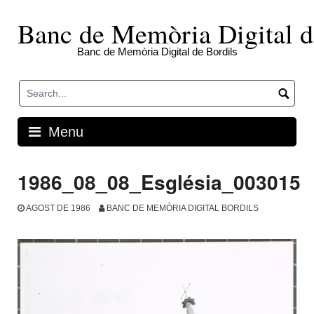
Skip
to
Banc de Memòria Digital d
content
Banc de Memòria Digital de Bordils
Menu
1986_08_08_Església_003015
AGOST DE 1986
BANC DE MEMÒRIA DIGITAL BORDILS