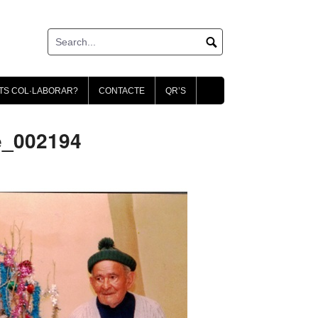
TS COL·LABORAR?
CONTACTE
QR’S
e_002194