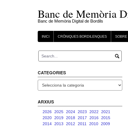
Skip
to
Banc de Memòria Dig
content
Banc de Memòria Digital de Bordils
INICI
CRÒNIQUES BORDILENQUES
SOBRE 
CATEGORIES
Categories
ARXIUS
2026
2025
2024
2023
2022
2021
2020
2019
2018
2017
2016
2015
2014
2013
2012
2011
2010
2009