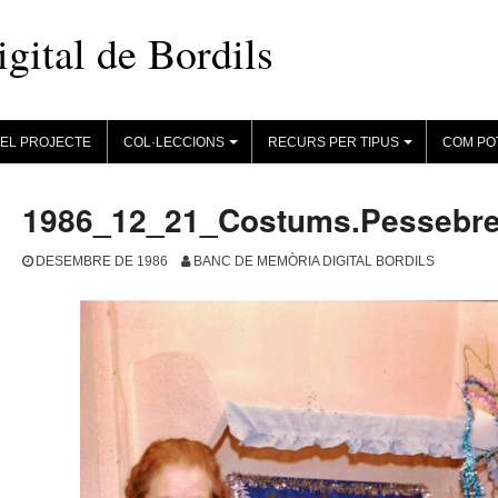
ital de Bordils
EL PROJECTE
COL·LECCIONS
RECURS PER TIPUS
COM PO
+
+
1986_12_21_Costums.Pessebr
DESEMBRE DE 1986
BANC DE MEMÒRIA DIGITAL BORDILS