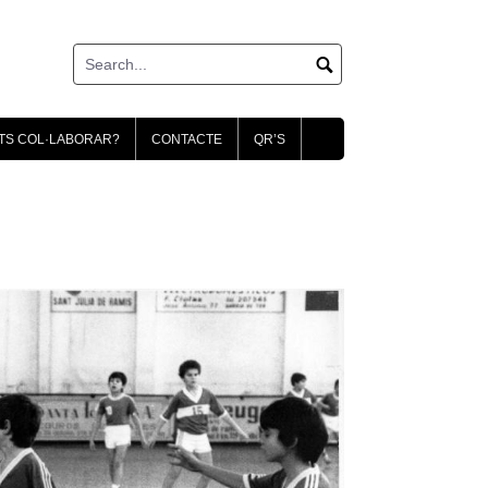
TS COL·LABORAR?
CONTACTE
QR’S