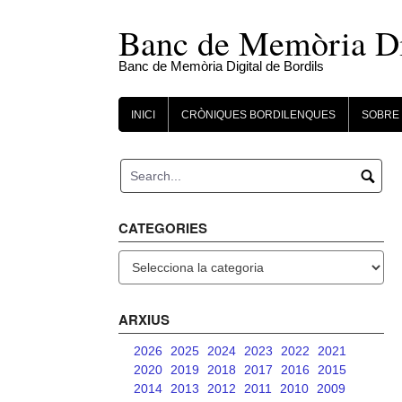
Skip
to
Banc de Memòria Dig
content
Banc de Memòria Digital de Bordils
INICI
CRÒNIQUES BORDILENQUES
SOBRE 
CATEGORIES
Categories
ARXIUS
2026
2025
2024
2023
2022
2021
2020
2019
2018
2017
2016
2015
2014
2013
2012
2011
2010
2009