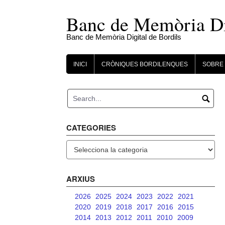
Skip
to
Banc de Memòria Dig
content
Banc de Memòria Digital de Bordils
INICI
CRÒNIQUES BORDILENQUES
SOBRE 
CATEGORIES
Categories
ARXIUS
2026
2025
2024
2023
2022
2021
2020
2019
2018
2017
2016
2015
2014
2013
2012
2011
2010
2009