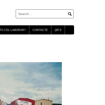
TS COL·LABORAR?
CONTACTE
QR’S