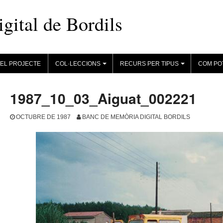
ital de Bordils
EL PROJECTE
COL·LECCIONS
RECURS PER TIPUS
COM PO
+
+
1987_10_03_Aiguat_002221
OCTUBRE DE 1987
BANC DE MEMÒRIA DIGITAL BORDILS