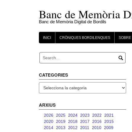
Skip
to
Banc de Memòria Dig
content
Banc de Memòria Digital de Bordils
INICI
CRÒNIQUES BORDILENQUES
SOBRE 
CATEGORIES
Categories
ARXIUS
2026
2025
2024
2023
2022
2021
2020
2019
2018
2017
2016
2015
2014
2013
2012
2011
2010
2009