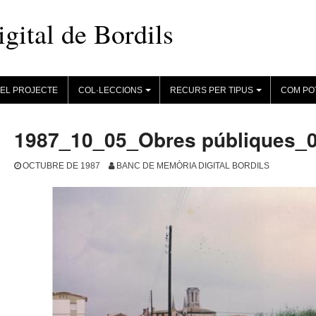
ital de Bordils
EL PROJECTE
COL·LECCIONS
RECURS PER TIPUS
COM PO
+
+
1987_10_05_Obres públiques_
OCTUBRE DE 1987
BANC DE MEMÒRIA DIGITAL BORDILS