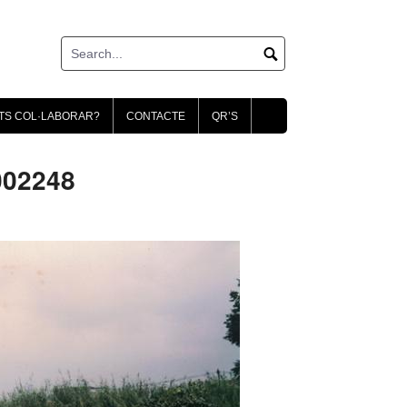
TS COL·LABORAR?
CONTACTE
QR’S
002248