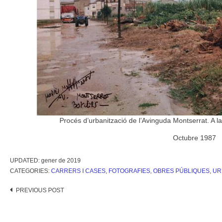
Procés d’urbanització de l’Avinguda Montserrat. A la
Octubre 1987
UPDATED:
gener de 2019
CATEGORIES:
CARRERS I CASES
,
FOTOGRAFIES
,
OBRES PÚBLIQUES
,
UR
Post
PREVIOUS POST
navigation