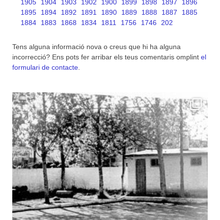
1905
1904
1903
1902
1900
1899
1898
1897
1896
1895
1894
1892
1891
1890
1889
1888
1887
1885
1884
1883
1868
1834
1811
1756
1746
202
Tens alguna informació nova o creus que hi ha alguna
incorrecció? Ens pots fer arribar els teus comentaris omplint
el
formulari de contacte
.