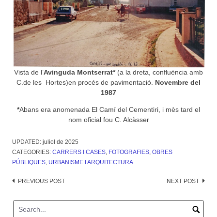
Vista de l’
Avinguda Montserrat*
(a la dreta, confluència amb
C.de les Hortes)en procés de pavimentació.
Novembre del
1987
*
Abans era anomenada El Camí del Cementiri, i mès tard el
nom oficial fou C. Alcàsser
UPDATED:
juliol de 2025
CATEGORIES:
CARRERS I CASES
,
FOTOGRAFIES
,
OBRES
PÚBLIQUES
,
URBANISME I ARQUITECTURA
Post
PREVIOUS POST
NEXT POST
navigation