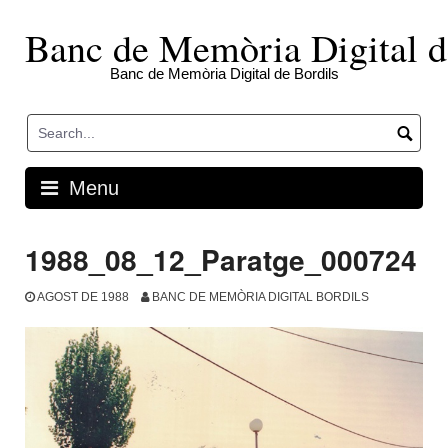
Skip
to
Banc de Memòria Digital d
content
Banc de Memòria Digital de Bordils
Menu
1988_08_12_Paratge_000724
AGOST DE 1988
BANC DE MEMÒRIA DIGITAL BORDILS