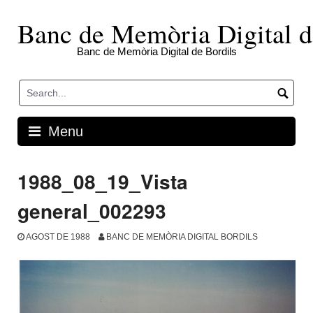
Skip
to
Banc de Memòria Digital d
content
Banc de Memòria Digital de Bordils
Menu
1988_08_19_Vista
general_002293
AGOST DE 1988
BANC DE MEMÒRIA DIGITAL BORDILS