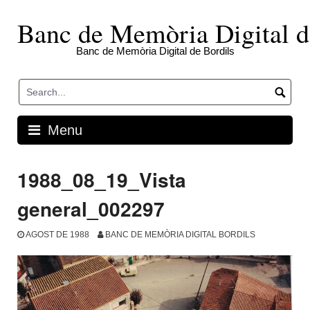
Skip
to
Banc de Memòria Digital d
content
Banc de Memòria Digital de Bordils
Menu
1988_08_19_Vista
general_002297
AGOST DE 1988
BANC DE MEMÒRIA DIGITAL BORDILS