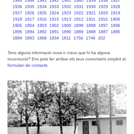
1945
1944
1943
1942
1941
1940
1939
1938
1937
1936
1935
1934
1933
1932
1931
1930
1929
1928
1927
1926
1925
1924
1923
1922
1921
1920
1919
1918
1917
1916
1915
1913
1912
1911
1910
1908
1905
1904
1903
1902
1900
1899
1898
1897
1896
1895
1894
1892
1891
1890
1889
1888
1887
1885
1884
1883
1868
1834
1811
1756
1746
202
Tens alguna informació nova o creus que hi ha alguna
incorrecció? Ens pots fer arribar els teus comentaris omplint
el
formulari de contacte
.