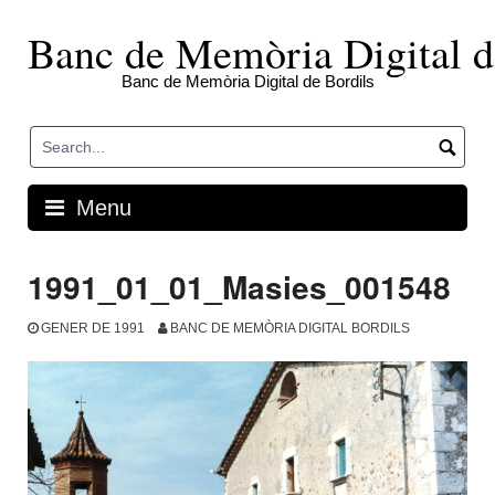
Skip
to
Banc de Memòria Digital d
content
Banc de Memòria Digital de Bordils
Menu
1991_01_01_Masies_001548
GENER DE 1991
BANC DE MEMÒRIA DIGITAL BORDILS