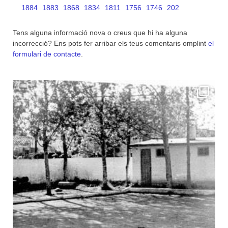
1884
1883
1868
1834
1811
1756
1746
202
Tens alguna informació nova o creus que hi ha alguna
incorrecció? Ens pots fer arribar els teus comentaris omplint
el
formulari de contacte
.