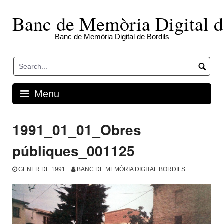
Skip
to
Banc de Memòria Digital d
content
Banc de Memòria Digital de Bordils
Menu
1991_01_01_Obres
públiques_001125
GENER DE 1991
BANC DE MEMÒRIA DIGITAL BORDILS