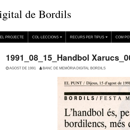
ital de Bordils
EL PROJECTE
COL·LECCIONS
RECURS PER TIPUS
COM PO
+
+
1991_08_15_Handbol Xarucs_0
AGOST DE 1991
BANC DE MEMÒRIA DIGITAL BORDILS