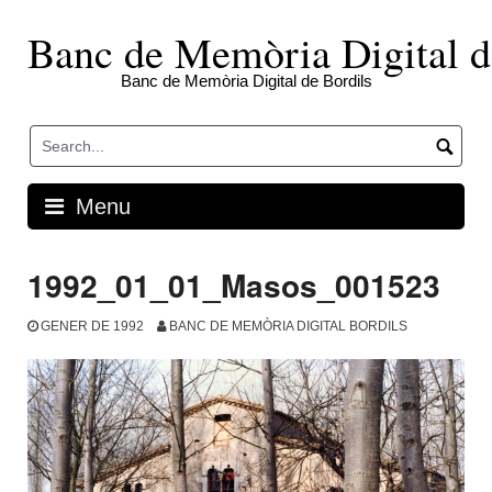
Skip
to
Banc de Memòria Digital d
content
Banc de Memòria Digital de Bordils
Menu
1992_01_01_Masos_001523
GENER DE 1992
BANC DE MEMÒRIA DIGITAL BORDILS