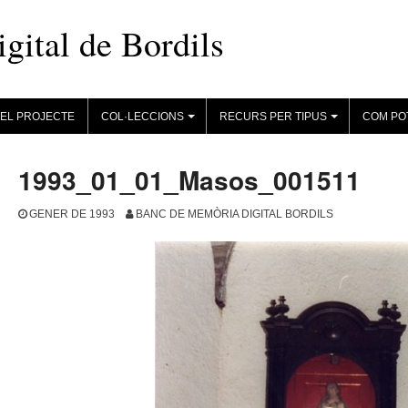
ital de Bordils
EL PROJECTE
COL·LECCIONS
RECURS PER TIPUS
COM PO
+
+
1993_01_01_Masos_001511
GENER DE 1993
BANC DE MEMÒRIA DIGITAL BORDILS