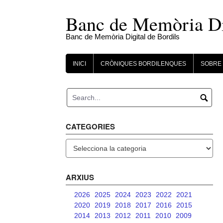
Skip
to
Banc de Memòria Dig
content
Banc de Memòria Digital de Bordils
INICI
CRÒNIQUES BORDILENQUES
SOBRE 
CATEGORIES
Categories
ARXIUS
2026
2025
2024
2023
2022
2021
2020
2019
2018
2017
2016
2015
2014
2013
2012
2011
2010
2009