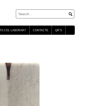
TS COL·LABORAR?
CONTACTE
QR’S