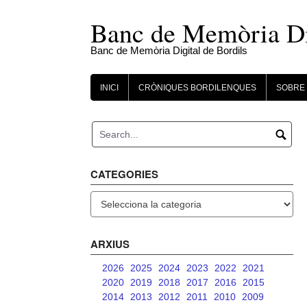
Skip
to
Banc de Memòria Dig
content
Banc de Memòria Digital de Bordils
INICI
CRÒNIQUES BORDILENQUES
SOBRE 
CATEGORIES
Categories
ARXIUS
2026
2025
2024
2023
2022
2021
2020
2019
2018
2017
2016
2015
2014
2013
2012
2011
2010
2009