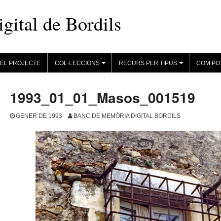
ital de Bordils
EL PROJECTE
COL·LECCIONS
RECURS PER TIPUS
COM PO
+
+
1993_01_01_Masos_001519
GENER DE 1993
BANC DE MEMÒRIA DIGITAL BORDILS