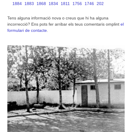
1884
1883
1868
1834
1811
1756
1746
202
Tens alguna informació nova o creus que hi ha alguna
incorrecció? Ens pots fer arribar els teus comentaris omplint
el
formulari de contacte
.