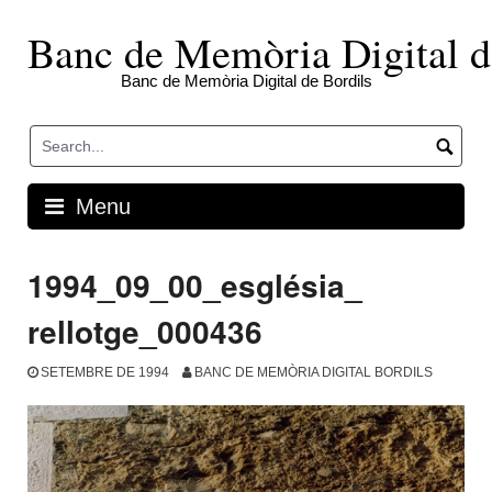
Skip
to
Banc de Memòria Digital d
content
Banc de Memòria Digital de Bordils
Menu
1994_09_00_església_
rellotge_000436
SETEMBRE DE 1994
BANC DE MEMÒRIA DIGITAL BORDILS