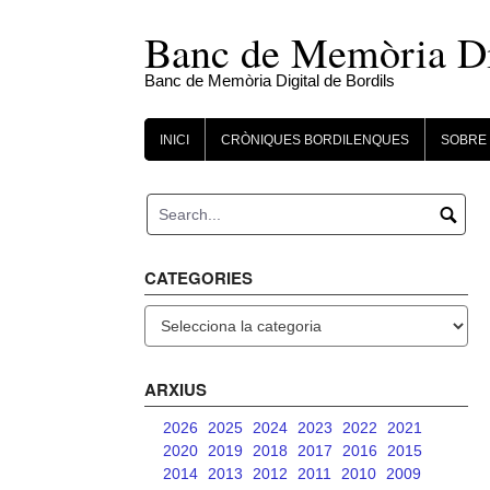
Skip
to
Banc de Memòria Dig
content
Banc de Memòria Digital de Bordils
INICI
CRÒNIQUES BORDILENQUES
SOBRE 
CATEGORIES
Categories
ARXIUS
2026
2025
2024
2023
2022
2021
2020
2019
2018
2017
2016
2015
2014
2013
2012
2011
2010
2009