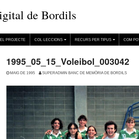
ital de Bordils
EL PROJECTE
COL·LECCIONS
RECURS PER TIPUS
COM PO
+
+
1995_05_15_Voleibol_003042
MAIG DE 1995
SUPERADMIN BANC DE MEMÒRIA DE BORDILS