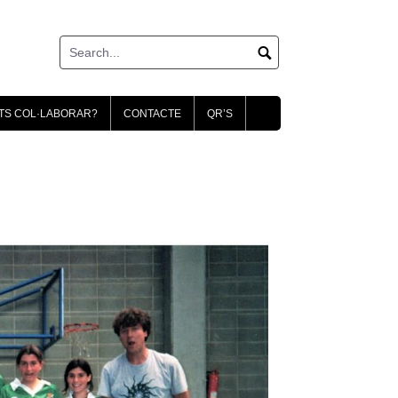
TS COL·LABORAR?
CONTACTE
QR’S