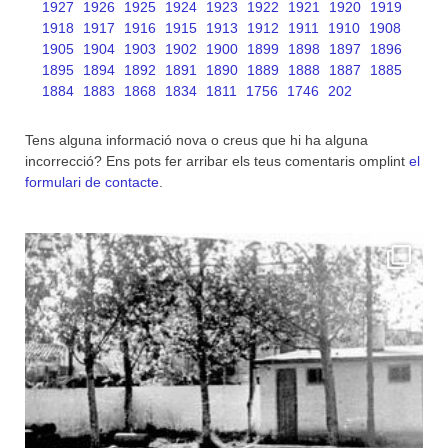
1927
1926
1925
1924
1923
1922
1921
1920
1919
1918
1917
1916
1915
1913
1912
1911
1910
1908
1905
1904
1903
1902
1900
1899
1898
1897
1896
1895
1894
1892
1891
1890
1889
1888
1887
1885
1884
1883
1868
1834
1811
1756
1746
202
Tens alguna informació nova o creus que hi ha alguna
incorrecció? Ens pots fer arribar els teus comentaris omplint
el
formulari de contacte
.