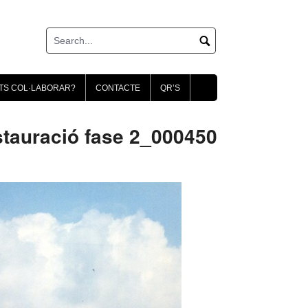
TS COL·LABORAR?
CONTACTE
QR’S
tauració fase 2_000450