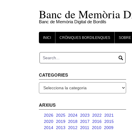
Skip
to
Banc de Memòria Dig
content
Banc de Memòria Digital de Bordils
INICI
CRÒNIQUES BORDILENQUES
SOBRE 
CATEGORIES
Categories
ARXIUS
2026
2025
2024
2023
2022
2021
2020
2019
2018
2017
2016
2015
2014
2013
2012
2011
2010
2009