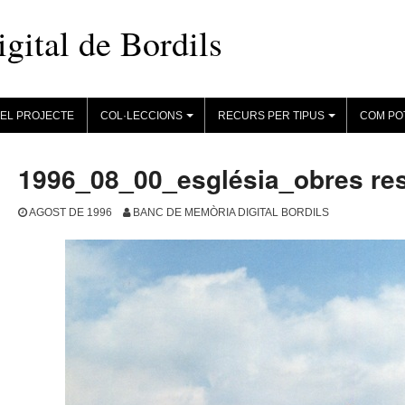
ital de Bordils
EL PROJECTE
COL·LECCIONS
RECURS PER TIPUS
COM PO
+
+
1996_08_00_església_obres res
AGOST DE 1996
BANC DE MEMÒRIA DIGITAL BORDILS