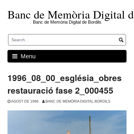
Skip
to
Banc de Memòria Digital d
content
Banc de Memòria Digital de Bordils
Menu
1996_08_00_església_obres
restauració fase 2_000455
AGOST DE 1996
BANC DE MEMÒRIA DIGITAL BORDILS