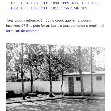
1895
1894
1892
1891
1890
1889
1888
1887
1885
1884
1883
1868
1834
1811
1756
1746
202
Tens alguna informació nova o creus que hi ha alguna
incorrecció? Ens pots fer arribar els teus comentaris omplint
el
formulari de contacte
.