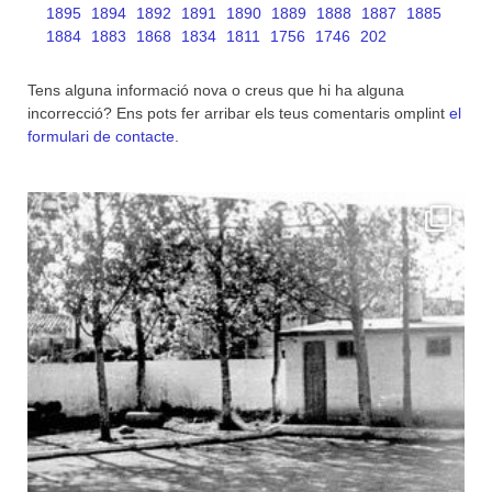
1895
1894
1892
1891
1890
1889
1888
1887
1885
1884
1883
1868
1834
1811
1756
1746
202
Tens alguna informació nova o creus que hi ha alguna
incorrecció? Ens pots fer arribar els teus comentaris omplint
el
formulari de contacte
.