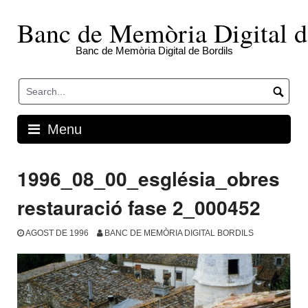
Skip
to
Banc de Memòria Digital d
content
Banc de Memòria Digital de Bordils
Menu
1996_08_00_església_obres
restauració fase 2_000452
AGOST DE 1996
BANC DE MEMÒRIA DIGITAL BORDILS