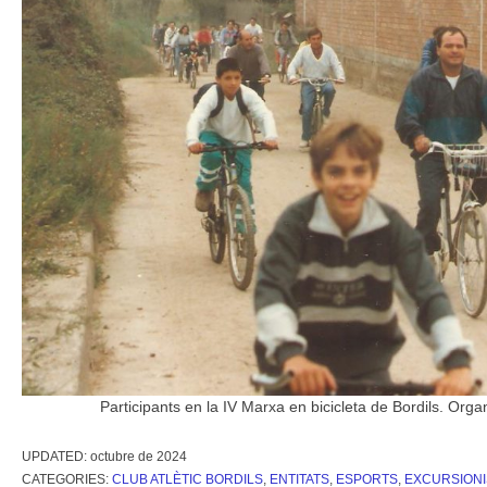
Participants en la IV Marxa en bicicleta de Bordils. Organ
UPDATED:
octubre de 2024
CATEGORIES:
CLUB ATLÈTIC BORDILS
,
ENTITATS
,
ESPORTS
,
EXCURSION