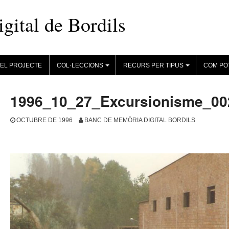
ital de Bordils
EL PROJECTE
COL·LECCIONS
RECURS PER TIPUS
COM PO
+
+
1996_10_27_Excursionisme_00
OCTUBRE DE 1996
BANC DE MEMÒRIA DIGITAL BORDILS