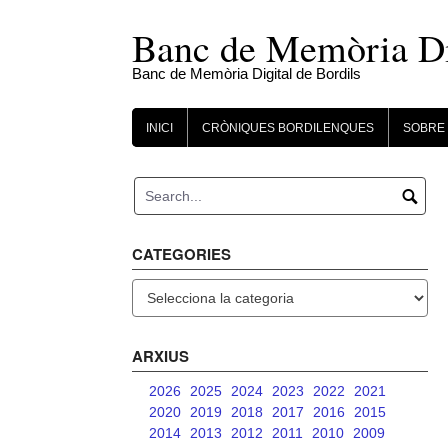
Skip
to
Banc de Memòria Dig
content
Banc de Memòria Digital de Bordils
INICI
CRÒNIQUES BORDILENQUES
SOBRE 
CATEGORIES
Categories
ARXIUS
2026
2025
2024
2023
2022
2021
2020
2019
2018
2017
2016
2015
2014
2013
2012
2011
2010
2009