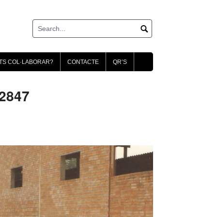
TS COL·LABORAR?
CONTACTE
QR’S
2847