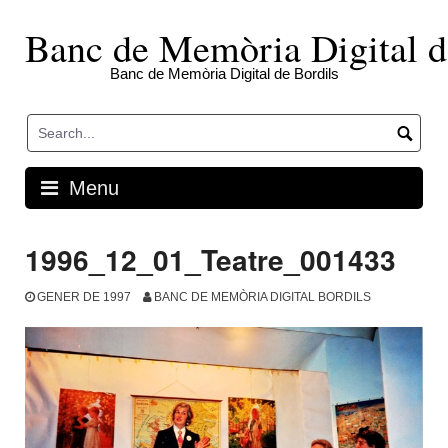
Skip
to
Banc de Memòria Digital d
content
Banc de Memòria Digital de Bordils
Menu
1996_12_01_Teatre_001433
GENER DE 1997
BANC DE MEMÒRIA DIGITAL BORDILS