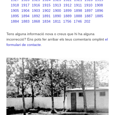
1918
1917
1916
1915
1913
1912
1911
1910
1908
1905
1904
1903
1902
1900
1899
1898
1897
1896
1895
1894
1892
1891
1890
1889
1888
1887
1885
1884
1883
1868
1834
1811
1756
1746
202
Tens alguna informació nova o creus que hi ha alguna
incorrecció? Ens pots fer arribar els teus comentaris omplint
el
formulari de contacte
.