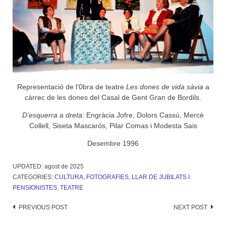
Representació de l’0bra de teatre
Les dones de vida sàvia
a
càrrec de les dones del Casal de Gent Gran de Bordils.
D’esquerra a dreta:
Engràcia Jofre, Dolors Cassú, Mercè
Collell, Siseta Mascarós, Pilar Comas i Modesta Sais
Desembre 1996
UPDATED:
agost de 2025
CATEGORIES:
CULTURA
,
FOTOGRAFIES
,
LLAR DE JUBILATS I
PENSIONISTES
,
TEATRE
Post
PREVIOUS POST
NEXT POST
navigation