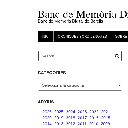
Skip
to
Banc de Memòria Dig
content
Banc de Memòria Digital de Bordils
INICI
CRÒNIQUES BORDILENQUES
SOBRE 
CATEGORIES
Categories
ARXIUS
2026
2025
2024
2023
2022
2021
2020
2019
2018
2017
2016
2015
2014
2013
2012
2011
2010
2009