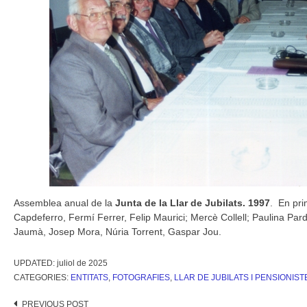
Assemblea anual de la
Junta de la Llar de Jubilats. 1997
. En pri
Capdeferro, Fermí Ferrer, Felip Maurici; Mercè Collell; Paulina Pardà
Jaumà, Josep Mora, Núria Torrent, Gaspar Jou.
UPDATED:
juliol de 2025
CATEGORIES:
ENTITATS
,
FOTOGRAFIES
,
LLAR DE JUBILATS I PENSIONIST
PREVIOUS POST