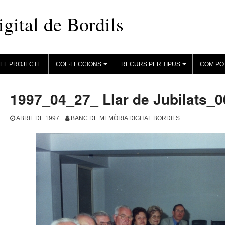
ital de Bordils
EL PROJECTE
COL·LECCIONS
RECURS PER TIPUS
COM PO
+
+
1997_04_27_ Llar de Jubilats_
ABRIL DE 1997
BANC DE MEMÒRIA DIGITAL BORDILS