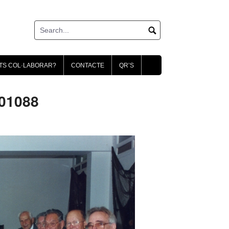
TS COL·LABORAR?
CONTACTE
QR’S
001088