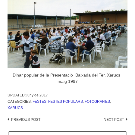
Dinar popular de la Presentació Baixada del Ter. Xarucs ,
maig 1997
UPDATED:
juny de 2017
CATEGORIES:
FESTES
,
FESTES POPULARS
,
FOTOGRAFIES
,
XARUCS
Post
PREVIOUS POST
NEXT POST
navigation