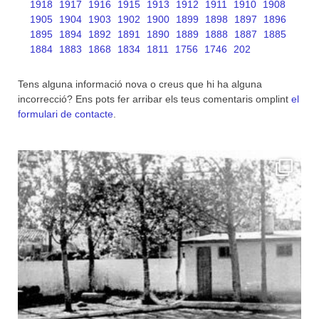
1918
1917
1916
1915
1913
1912
1911
1910
1908
1905
1904
1903
1902
1900
1899
1898
1897
1896
1895
1894
1892
1891
1890
1889
1888
1887
1885
1884
1883
1868
1834
1811
1756
1746
202
Tens alguna informació nova o creus que hi ha alguna
incorrecció? Ens pots fer arribar els teus comentaris omplint
el
formulari de contacte
.