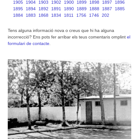
1905
1904
1903
1902
1900
1899
1898
1897
1896
1895
1894
1892
1891
1890
1889
1888
1887
1885
1884
1883
1868
1834
1811
1756
1746
202
Tens alguna informació nova o creus que hi ha alguna
incorrecció? Ens pots fer arribar els teus comentaris omplint
el
formulari de contacte
.