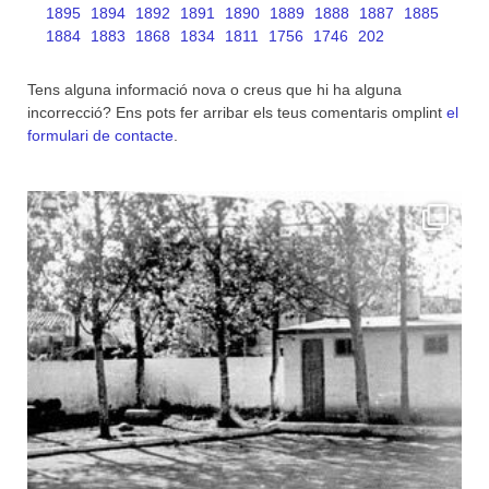
1895
1894
1892
1891
1890
1889
1888
1887
1885
1884
1883
1868
1834
1811
1756
1746
202
Tens alguna informació nova o creus que hi ha alguna
incorrecció? Ens pots fer arribar els teus comentaris omplint
el
formulari de contacte
.