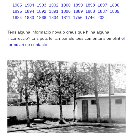
1905
1904
1903
1902
1900
1899
1898
1897
1896
1895
1894
1892
1891
1890
1889
1888
1887
1885
1884
1883
1868
1834
1811
1756
1746
202
Tens alguna informació nova o creus que hi ha alguna
incorrecció? Ens pots fer arribar els teus comentaris omplint
el
formulari de contacte
.