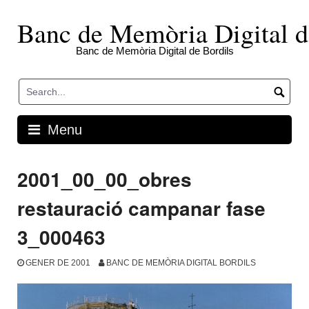
Skip
to
Banc de Memòria Digital d
content
Banc de Memòria Digital de Bordils
Menu
2001_00_00_obres
restauració campanar fase
3_000463
GENER DE 2001
BANC DE MEMÒRIA DIGITAL BORDILS