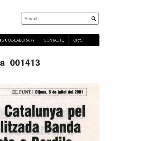
TS COL·LABORAR?
CONTACTE
QR’S
ca_001413