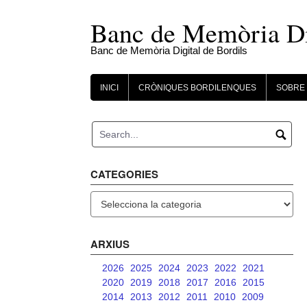
Skip
to
Banc de Memòria Dig
content
Banc de Memòria Digital de Bordils
INICI
CRÒNIQUES BORDILENQUES
SOBRE 
CATEGORIES
Categories
ARXIUS
2026
2025
2024
2023
2022
2021
2020
2019
2018
2017
2016
2015
2014
2013
2012
2011
2010
2009