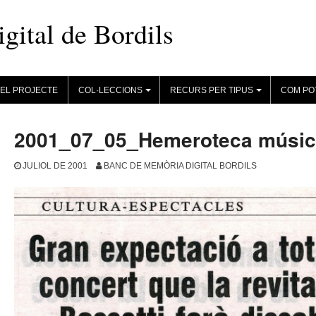
ital de Bordils
EL PROJECTE
COL·LECCIONS
RECURS PER TIPUS
COM PO
+
+
2001_07_05_Hemeroteca músi
JULIOL DE 2001
BANC DE MEMÒRIA DIGITAL BORDILS