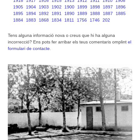
1918
1917
1916
1915
1913
1912
1911
1910
1908
1905
1904
1903
1902
1900
1899
1898
1897
1896
1895
1894
1892
1891
1890
1889
1888
1887
1885
1884
1883
1868
1834
1811
1756
1746
202
Tens alguna informació nova o creus que hi ha alguna
incorrecció? Ens pots fer arribar els teus comentaris omplint
el
formulari de contacte
.