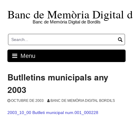
Skip
to
Banc de Memòria Digital d
content
Banc de Memòria Digital de Bordils
Menu
Butlletins municipals any
2003
OCTUBRE DE 2003
BANC DE MEMÒRIA DIGITAL BORDILS
2003_10_00 Butlleti municipal num.001_000228