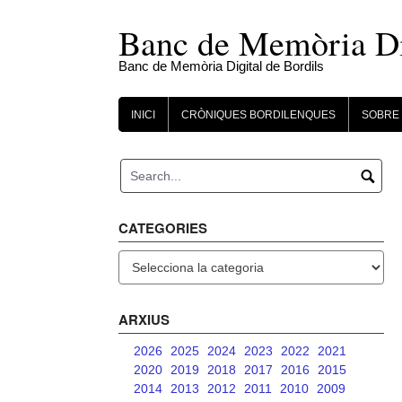
Skip
to
Banc de Memòria Dig
content
Banc de Memòria Digital de Bordils
INICI
CRÒNIQUES BORDILENQUES
SOBRE 
CATEGORIES
Categories
ARXIUS
2026
2025
2024
2023
2022
2021
2020
2019
2018
2017
2016
2015
2014
2013
2012
2011
2010
2009