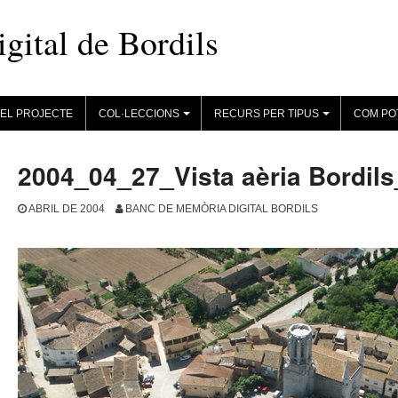
ital de Bordils
EL PROJECTE
COL·LECCIONS
RECURS PER TIPUS
COM PO
+
+
2004_04_27_Vista aèria Bordil
ABRIL DE 2004
BANC DE MEMÒRIA DIGITAL BORDILS