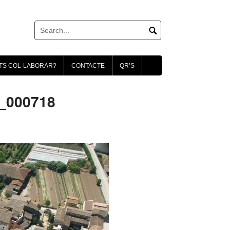
TS COL·LABORAR?
CONTACTE
QR’S
s_000718