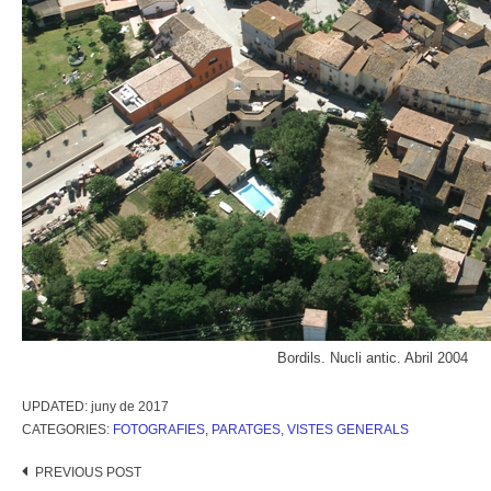
Bordils. Nucli antic. Abril 2004
UPDATED:
juny de 2017
CATEGORIES:
FOTOGRAFIES
,
PARATGES
,
VISTES GENERALS
Post
PREVIOUS POST