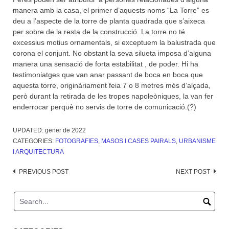
manera amb la casa, el primer d’aquests noms “La Torre” es
deu a l’aspecte de la torre de planta quadrada que s’aixeca
per sobre de la resta de la construcció. La torre no té
excessius motius ornamentals, si exceptuem la balustrada que
corona el conjunt. No obstant la seva silueta imposa d’alguna
manera una sensació de forta estabilitat , de poder. Hi ha
testimoniatges que van anar passant de boca en boca que
aquesta torre, originàriament feia 7 o 8 metres més d’alçada,
però durant la retirada de les tropes napoleòniques, la van fer
enderrocar perquè no servis de torre de comunicació.(?)
UPDATED:
gener de 2022
CATEGORIES:
FOTOGRAFIES
,
MASOS I CASES PAIRALS
,
URBANISME
I ARQUITECTURA
Post
PREVIOUS POST
NEXT POST
navigation