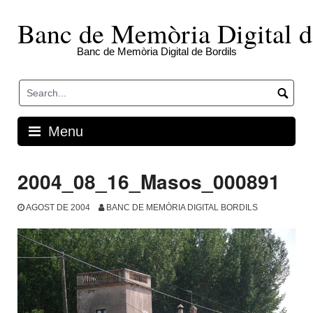
Skip
to
Banc de Memòria Digital d
content
Banc de Memòria Digital de Bordils
Menu
2004_08_16_Masos_000891
AGOST DE 2004
BANC DE MEMÒRIA DIGITAL BORDILS