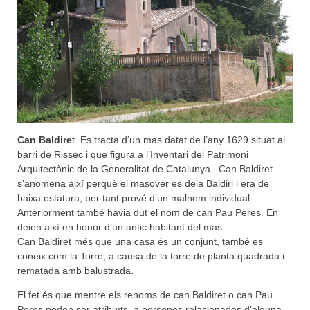
Can Baldire
t. Es tracta d’un mas datat de l’any 1629 situat al
barri de Rissec i que figura a l’Inventari del Patrimoni
Arquitectònic de la Generalitat de Catalunya. Can Baldiret
s’anomena així perquè el masover es deia Baldiri i era de
baixa estatura, per tant prové d’un malnom individual.
Anteriorment també havia dut el nom de can Pau Peres. En
deien així en honor d’un antic habitant del mas.
Can Baldiret més que una casa és un conjunt, també es
coneix com la Torre, a causa de la torre de planta quadrada i
rematada amb balustrada.
El fet és que mentre els renoms de can Baldiret o can Pau
Peres poden ser atribuïts a persones relacionades d’alguna