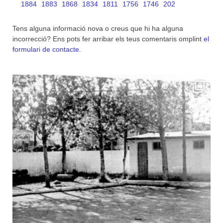
1884
1883
1868
1834
1811
1756
1746
202
Tens alguna informació nova o creus que hi ha alguna
incorrecció? Ens pots fer arribar els teus comentaris omplint
el
formulari de contacte
.