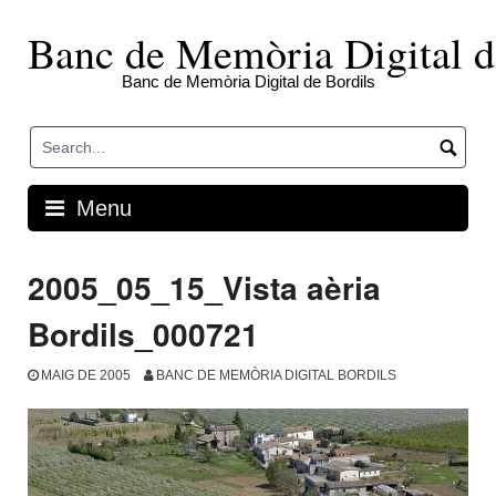
Skip
to
Banc de Memòria Digital d
content
Banc de Memòria Digital de Bordils
Menu
2005_05_15_Vista aèria
Bordils_000721
MAIG DE 2005
BANC DE MEMÒRIA DIGITAL BORDILS