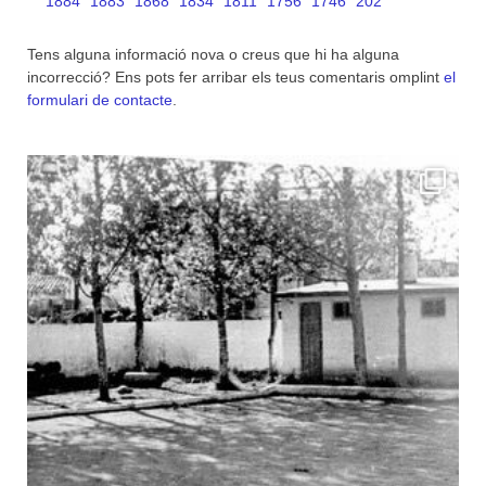
1884
1883
1868
1834
1811
1756
1746
202
Tens alguna informació nova o creus que hi ha alguna
incorrecció? Ens pots fer arribar els teus comentaris omplint
el
formulari de contacte
.