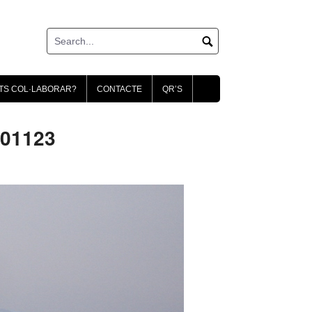
TS COL·LABORAR?
CONTACTE
QR’S
001123