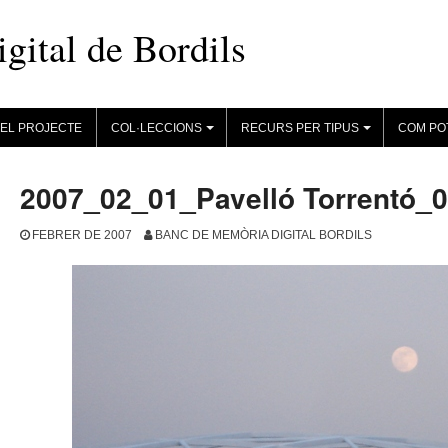
ital de Bordils
EL PROJECTE
COL·LECCIONS
RECURS PER TIPUS
COM PO
+
+
2007_02_01_Pavelló Torrentó_
FEBRER DE 2007
BANC DE MEMÒRIA DIGITAL BORDILS