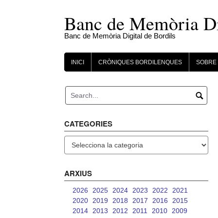
Skip
to
Banc de Memòria Dig
content
Banc de Memòria Digital de Bordils
INICI
CRÒNIQUES BORDILENQUES
SOBRE 
CATEGORIES
Categories
ARXIUS
2026
2025
2024
2023
2022
2021
2020
2019
2018
2017
2016
2015
2014
2013
2012
2011
2010
2009