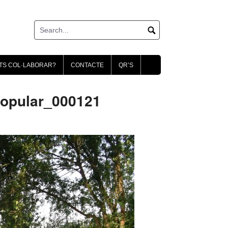
TS COL·LABORAR?
CONTACTE
QR’S
opular_000121