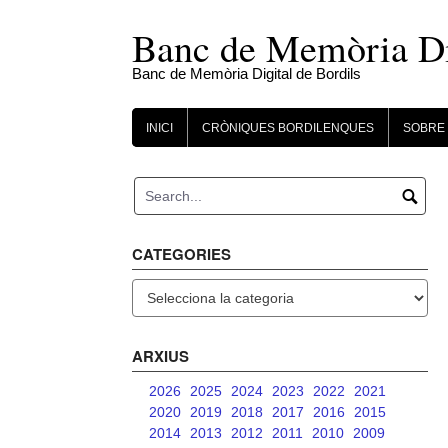
Skip
to
Banc de Memòria Dig
content
Banc de Memòria Digital de Bordils
INICI
CRÒNIQUES BORDILENQUES
SOBRE 
CATEGORIES
Categories
ARXIUS
2026
2025
2024
2023
2022
2021
2020
2019
2018
2017
2016
2015
2014
2013
2012
2011
2010
2009