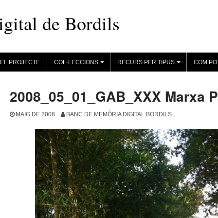
ital de Bordils
EL PROJECTE
COL·LECCIONS
RECURS PER TIPUS
COM PO
+
+
2008_05_01_GAB_XXX Marxa P
MAIG DE 2008
BANC DE MEMÒRIA DIGITAL BORDILS