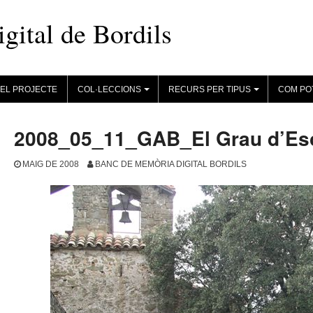
ital de Bordils
EL PROJECTE
COL·LECCIONS
RECURS PER TIPUS
COM PO
+
+
2008_05_11_GAB_El Grau d’Es
MAIG DE 2008
BANC DE MEMÒRIA DIGITAL BORDILS