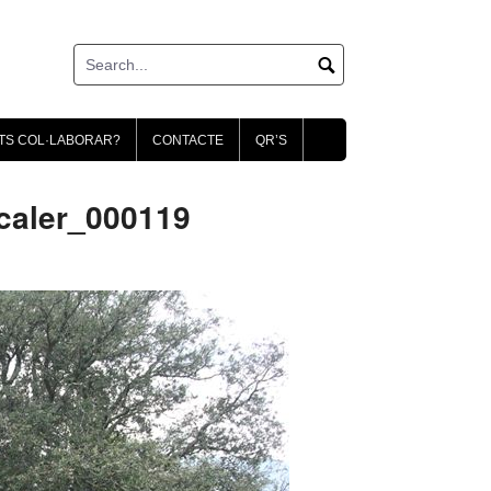
TS COL·LABORAR?
CONTACTE
QR’S
caler_000119