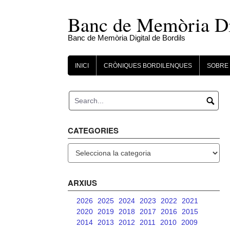
Skip
to
Banc de Memòria Dig
content
Banc de Memòria Digital de Bordils
INICI
CRÒNIQUES BORDILENQUES
SOBRE 
CATEGORIES
Categories
ARXIUS
2026
2025
2024
2023
2022
2021
2020
2019
2018
2017
2016
2015
2014
2013
2012
2011
2010
2009