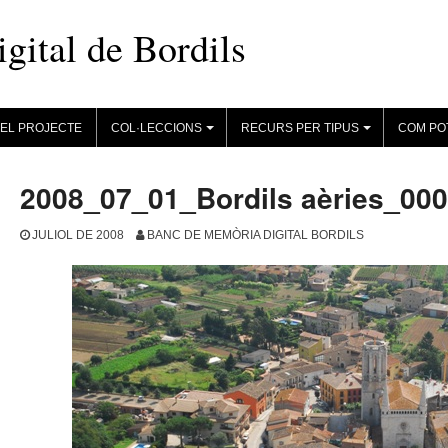
ital de Bordils
EL PROJECTE
COL·LECCIONS
RECURS PER TIPUS
COM PO
+
+
2008_07_01_Bordils aèries_00
JULIOL DE 2008
BANC DE MEMÒRIA DIGITAL BORDILS