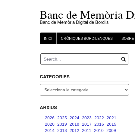
Skip
to
Banc de Memòria Dig
content
Banc de Memòria Digital de Bordils
INICI
CRÒNIQUES BORDILENQUES
SOBRE 
CATEGORIES
Categories
ARXIUS
2026
2025
2024
2023
2022
2021
2020
2019
2018
2017
2016
2015
2014
2013
2012
2011
2010
2009