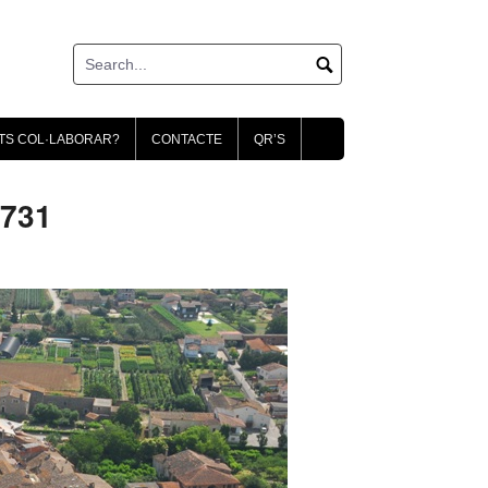
TS COL·LABORAR?
CONTACTE
QR’S
0731