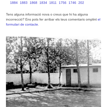
1884
1883
1868
1834
1811
1756
1746
202
Tens alguna informació nova o creus que hi ha alguna
incorrecció? Ens pots fer arribar els teus comentaris omplint
el
formulari de contacte
.